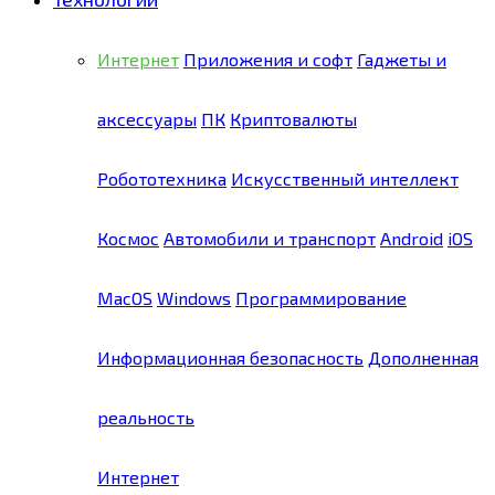
Интернет
Приложения и софт
Гаджеты и
аксессуары
ПК
Криптовалюты
Робототехника
Искусственный интеллект
Космос
Автомобили и транспорт
Android
iOS
MacOS
Windows
Программирование
Информационная безопасность
Дополненная
реальность
Интернет