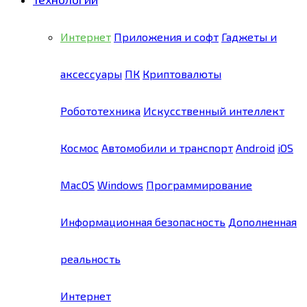
Интернет
Приложения и софт
Гаджеты и
аксессуары
ПК
Криптовалюты
Робототехника
Искусственный интеллект
Космос
Автомобили и транспорт
Android
iOS
MacOS
Windows
Программирование
Информационная безопасность
Дополненная
реальность
Интернет