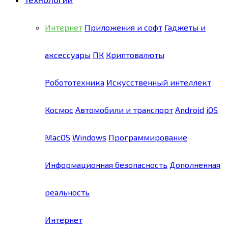
Интернет
Приложения и софт
Гаджеты и
аксессуары
ПК
Криптовалюты
Робототехника
Искусственный интеллект
Космос
Автомобили и транспорт
Android
iOS
MacOS
Windows
Программирование
Информационная безопасность
Дополненная
реальность
Интернет