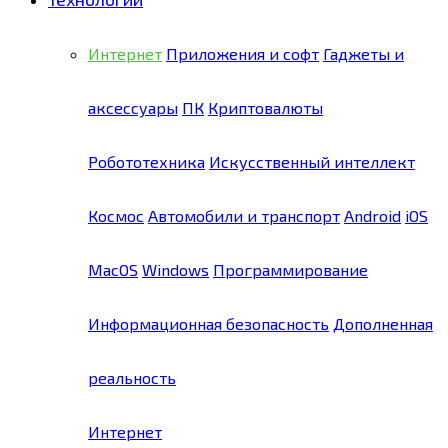
Интернет
Приложения и софт
Гаджеты и
аксессуары
ПК
Криптовалюты
Робототехника
Искусственный интеллект
Космос
Автомобили и транспорт
Android
iOS
MacOS
Windows
Программирование
Информационная безопасность
Дополненная
реальность
Интернет