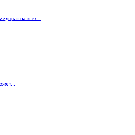
мидора» на всех…
может…