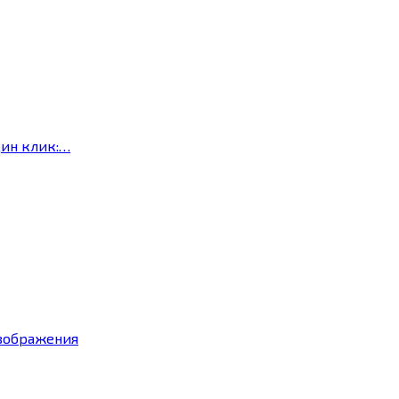
дин клик:…
изображения