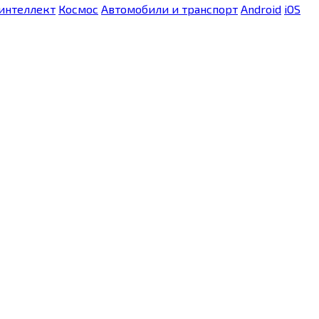
интеллект
Космос
Автомобили и транспорт
Android
iOS