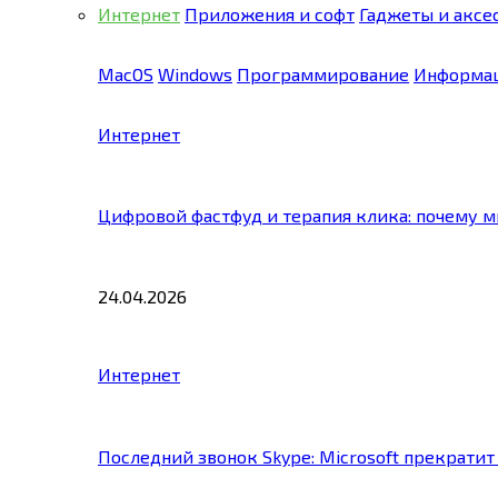
Интернет
Приложения и софт
Гаджеты и аксе
MacOS
Windows
Программирование
Информац
Интернет
Цифровой фастфуд и терапия клика: почему 
24.04.2026
Интернет
Последний звонок Skype: Microsoft прекратит