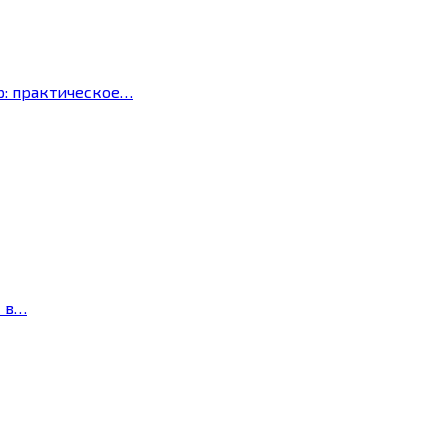
р: практическое…
с в…