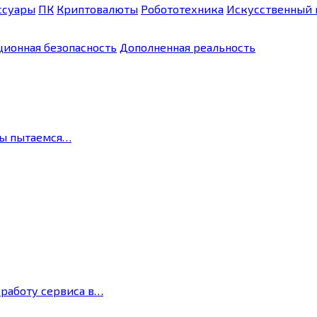
ссуары
ПК
Криптовалюты
Робототехника
Искусственный 
ионная безопасность
Дополненная реальность
мы пытаемся…
 работу сервиса в…