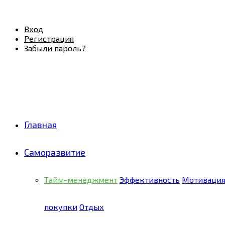
Facebook
Twitter
Pinterest
Youtube
Email
Vk
Rss
Telegram
OK
Вход
Регистрация
Забыли пароль?
Главная
Саморазвитие
Тайм-менеджмент
Эффективность
Мотиваци
покупки
Отдых