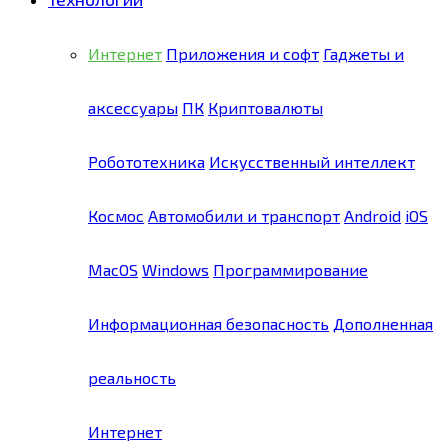
Интернет
Приложения и софт
Гаджеты и
аксессуары
ПК
Криптовалюты
Робототехника
Искусственный интеллект
Космос
Автомобили и транспорт
Android
iOS
MacOS
Windows
Программирование
Информационная безопасность
Дополненная
реальность
Интернет