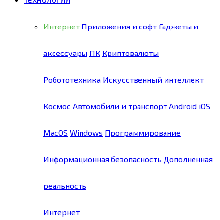
Интернет
Приложения и софт
Гаджеты и
аксессуары
ПК
Криптовалюты
Робототехника
Искусственный интеллект
Космос
Автомобили и транспорт
Android
iOS
MacOS
Windows
Программирование
Информационная безопасность
Дополненная
реальность
Интернет