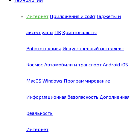
Интернет
Приложения и софт
Гаджеты и
аксессуары
ПК
Криптовалюты
Робототехника
Искусственный интеллект
Космос
Автомобили и транспорт
Android
iOS
MacOS
Windows
Программирование
Информационная безопасность
Дополненная
реальность
Интернет