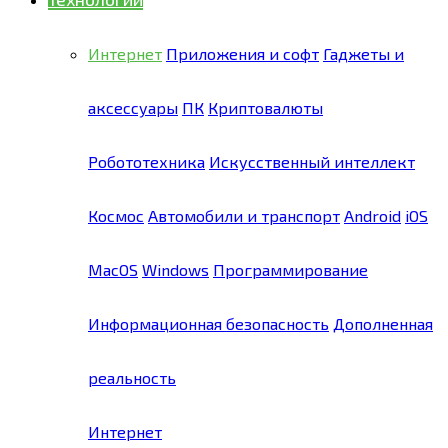
Интернет
Приложения и софт
Гаджеты и
аксессуары
ПК
Криптовалюты
Робототехника
Искусственный интеллект
Космос
Автомобили и транспорт
Android
iOS
MacOS
Windows
Программирование
Информационная безопасность
Дополненная
реальность
Интернет