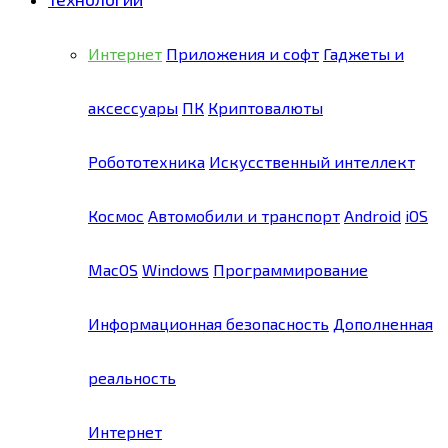
Интернет
Приложения и софт
Гаджеты и
аксессуары
ПК
Криптовалюты
Робототехника
Искусственный интеллект
Космос
Автомобили и транспорт
Android
iOS
MacOS
Windows
Программирование
Информационная безопасность
Дополненная
реальность
Интернет