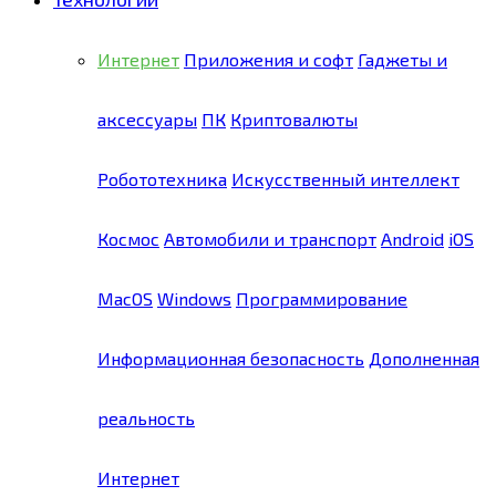
Интернет
Приложения и софт
Гаджеты и
аксессуары
ПК
Криптовалюты
Робототехника
Искусственный интеллект
Космос
Автомобили и транспорт
Android
iOS
MacOS
Windows
Программирование
Информационная безопасность
Дополненная
реальность
Интернет