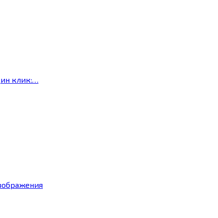
дин клик:…
изображения