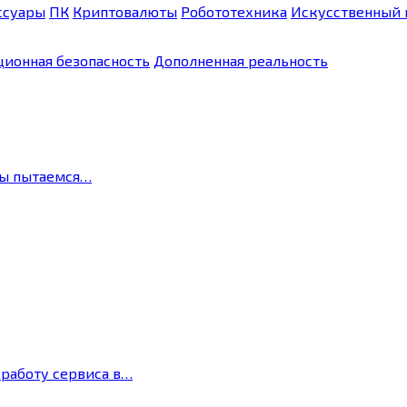
ссуары
ПК
Криптовалюты
Робототехника
Искусственный 
ионная безопасность
Дополненная реальность
мы пытаемся…
 работу сервиса в…