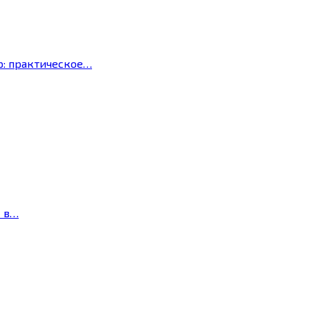
р: практическое…
с в…