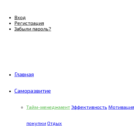
Facebook
Twitter
Pinterest
Youtube
Email
Vk
Rss
Telegram
OK
Вход
Регистрация
Забыли пароль?
Главная
Саморазвитие
Тайм-менеджмент
Эффективность
Мотиваци
покупки
Отдых