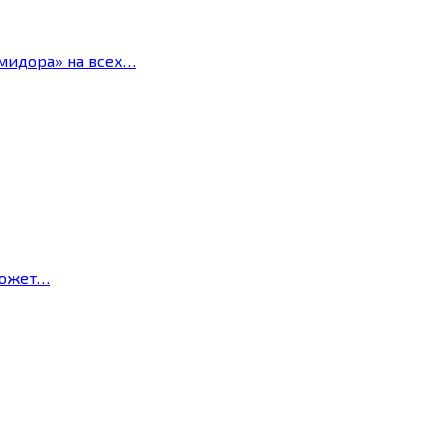
мидора» на всех…
может…