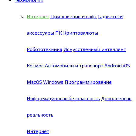
Интернет
Приложения и софт
Гаджеты и
аксессуары
ПК
Криптовалюты
Робототехника
Искусственный интеллект
Космос
Автомобили и транспорт
Android
iOS
MacOS
Windows
Программирование
Информационная безопасность
Дополненная
реальность
Интернет