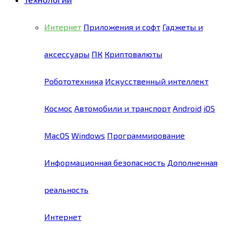
Интернет
Приложения и софт
Гаджеты и
аксессуары
ПК
Криптовалюты
Робототехника
Искусственный интеллект
Космос
Автомобили и транспорт
Android
iOS
MacOS
Windows
Программирование
Информационная безопасность
Дополненная
реальность
Интернет