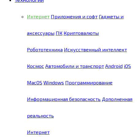
Интернет
Приложения и софт
Гаджеты и
аксессуары
ПК
Криптовалюты
Робототехника
Искусственный интеллект
Космос
Автомобили и транспорт
Android
iOS
MacOS
Windows
Программирование
Информационная безопасность
Дополненная
реальность
Интернет