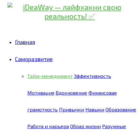
Skip
to
Recipe
Главная
Саморазвитие
Тайм-менеджмент
Эффективность
Мотивация
Вдохновение
Финансовая
грамотность
Привычки
Навыки
Образование
Работа и карьера
Образ жизни
Разумные