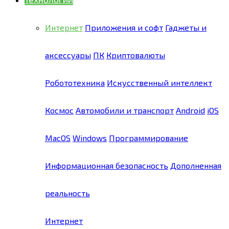
Интернет
Приложения и софт
Гаджеты и
аксессуары
ПК
Криптовалюты
Робототехника
Искусственный интеллект
Космос
Автомобили и транспорт
Android
iOS
MacOS
Windows
Программирование
Информационная безопасность
Дополненная
реальность
Интернет