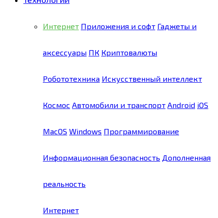
Интернет
Приложения и софт
Гаджеты и
аксессуары
ПК
Криптовалюты
Робототехника
Искусственный интеллект
Космос
Автомобили и транспорт
Android
iOS
MacOS
Windows
Программирование
Информационная безопасность
Дополненная
реальность
Интернет