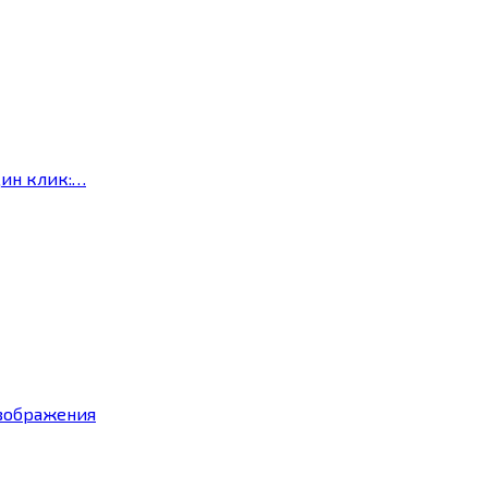
дин клик:…
изображения