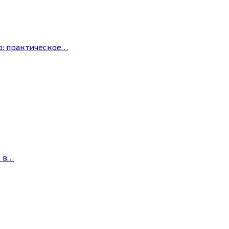
р: практическое…
с в…