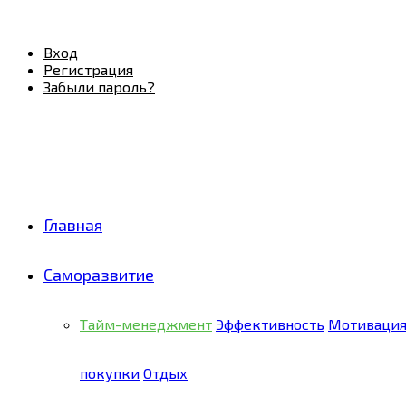
Facebook
Twitter
Pinterest
Youtube
Email
Vk
Rss
Telegram
OK
Вход
Регистрация
Забыли пароль?
Главная
Саморазвитие
Тайм-менеджмент
Эффективность
Мотиваци
покупки
Отдых