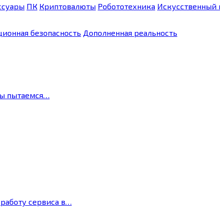
ссуары
ПК
Криптовалюты
Робототехника
Искусственный 
ионная безопасность
Дополненная реальность
мы пытаемся…
 работу сервиса в…