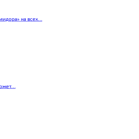
мидора» на всех…
может…