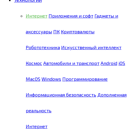
Интернет
Приложения и софт
Гаджеты и
аксессуары
ПК
Криптовалюты
Робототехника
Искусственный интеллект
Космос
Автомобили и транспорт
Android
iOS
MacOS
Windows
Программирование
Информационная безопасность
Дополненная
реальность
Интернет