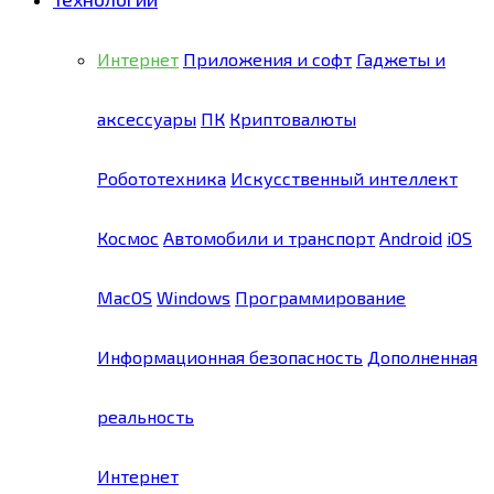
Интернет
Приложения и софт
Гаджеты и
аксессуары
ПК
Криптовалюты
Робототехника
Искусственный интеллект
Космос
Автомобили и транспорт
Android
iOS
MacOS
Windows
Программирование
Информационная безопасность
Дополненная
реальность
Интернет