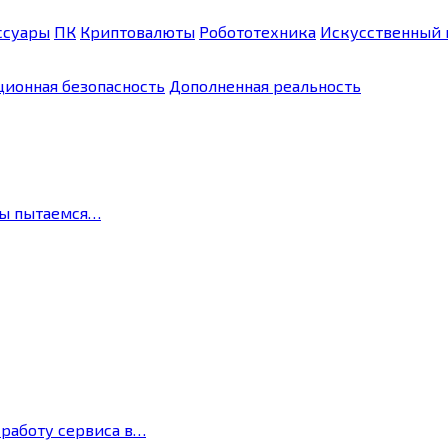
ссуары
ПК
Криптовалюты
Робототехника
Искусственный 
ионная безопасность
Дополненная реальность
мы пытаемся…
 работу сервиса в…