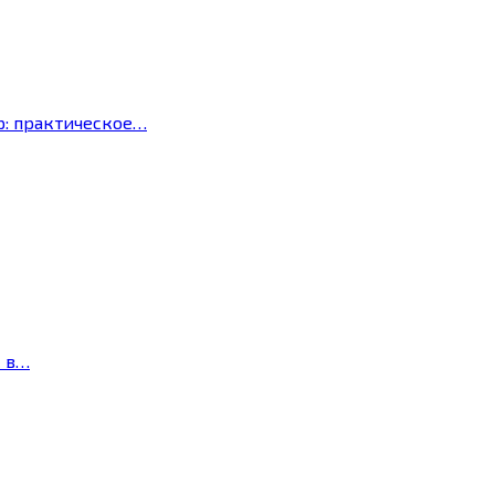
р: практическое…
с в…