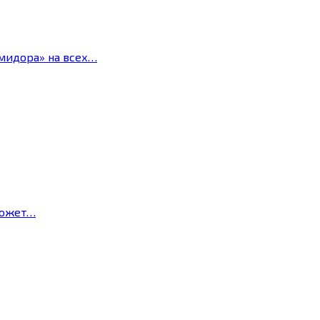
мидора» на всех…
может…