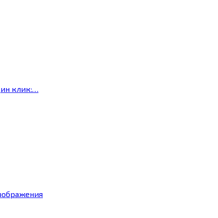
дин клик:…
изображения