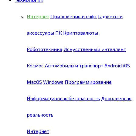
Интернет
Приложения и софт
Гаджеты и
аксессуары
ПК
Криптовалюты
Робототехника
Искусственный интеллект
Космос
Автомобили и транспорт
Android
iOS
MacOS
Windows
Программирование
Информационная безопасность
Дополненная
реальность
Интернет