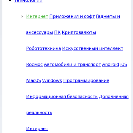
Интернет
Приложения и софт
Гаджеты и
аксессуары
ПК
Криптовалюты
Робототехника
Искусственный интеллект
Космос
Автомобили и транспорт
Android
iOS
MacOS
Windows
Программирование
Информационная безопасность
Дополненная
реальность
Интернет