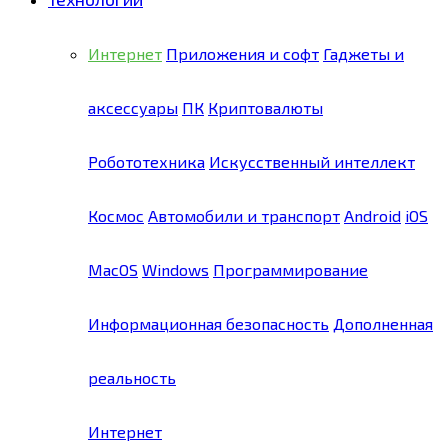
Интернет
Приложения и софт
Гаджеты и
аксессуары
ПК
Криптовалюты
Робототехника
Искусственный интеллект
Космос
Автомобили и транспорт
Android
iOS
MacOS
Windows
Программирование
Информационная безопасность
Дополненная
реальность
Интернет