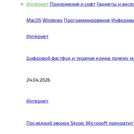
Интернет
Приложения и софт
Гаджеты и аксе
MacOS
Windows
Программирование
Информац
Интернет
Цифровой фастфуд и терапия клика: почему 
24.04.2026
Интернет
Последний звонок Skype: Microsoft прекратит