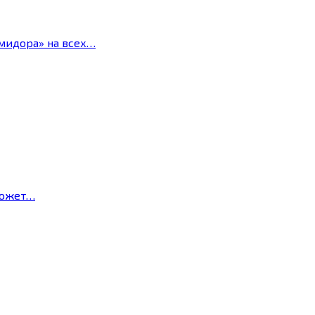
мидора» на всех…
может…