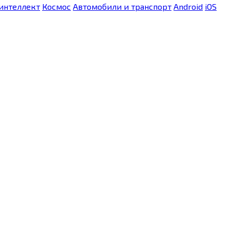
интеллект
Космос
Автомобили и транспорт
Android
iOS