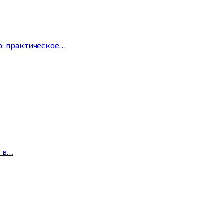
р: практическое…
с в…