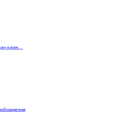
дин клик:…
изображения