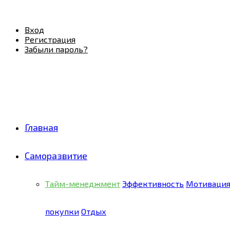
Facebook
Twitter
Pinterest
Youtube
Email
Vk
Rss
Telegram
OK
Вход
Регистрация
Забыли пароль?
Главная
Саморазвитие
Тайм-менеджмент
Эффективность
Мотиваци
покупки
Отдых