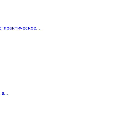
р: практическое…
с в…