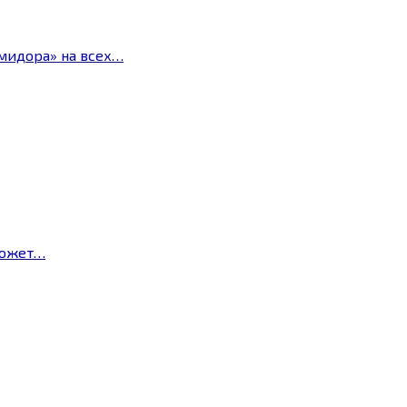
мидора» на всех…
может…