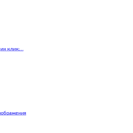
дин клик:…
изображения