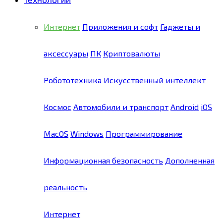
Интернет
Приложения и софт
Гаджеты и
аксессуары
ПК
Криптовалюты
Робототехника
Искусственный интеллект
Космос
Автомобили и транспорт
Android
iOS
MacOS
Windows
Программирование
Информационная безопасность
Дополненная
реальность
Интернет