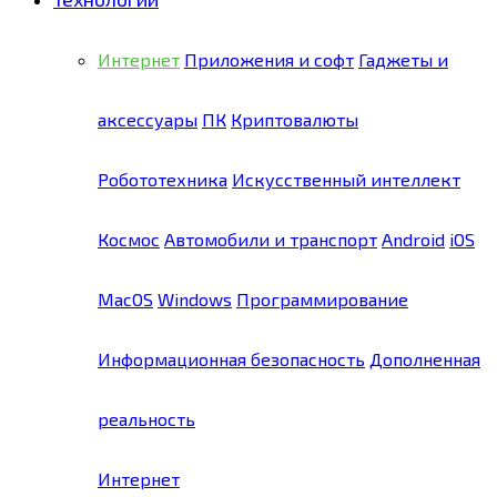
Интернет
Приложения и софт
Гаджеты и
аксессуары
ПК
Криптовалюты
Робототехника
Искусственный интеллект
Космос
Автомобили и транспорт
Android
iOS
MacOS
Windows
Программирование
Информационная безопасность
Дополненная
реальность
Интернет