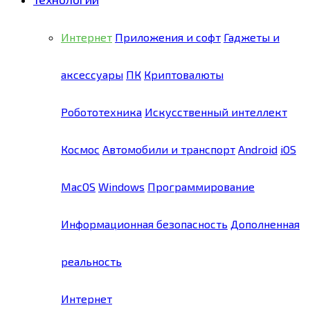
Интернет
Приложения и софт
Гаджеты и
аксессуары
ПК
Криптовалюты
Робототехника
Искусственный интеллект
Космос
Автомобили и транспорт
Android
iOS
MacOS
Windows
Программирование
Информационная безопасность
Дополненная
реальность
Интернет