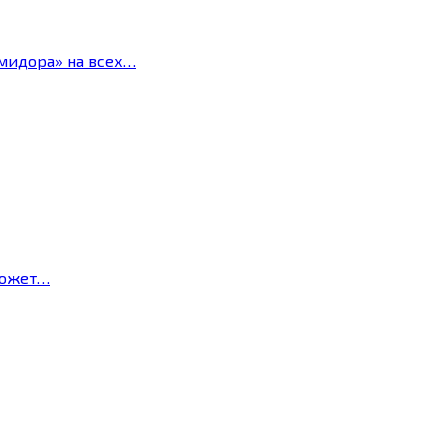
мидора» на всех…
может…