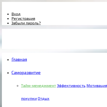
Facebook
Twitter
Pinterest
Youtube
Email
Vk
Rss
Telegram
OK
Вход
Регистрация
Забыли пароль?
Главная
Саморазвитие
Тайм-менеджмент
Эффективность
Мотиваци
покупки
Отдых