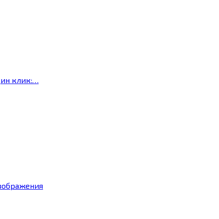
дин клик:…
изображения