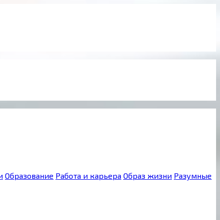
и
Образование
Работа и карьера
Образ жизни
Разумные