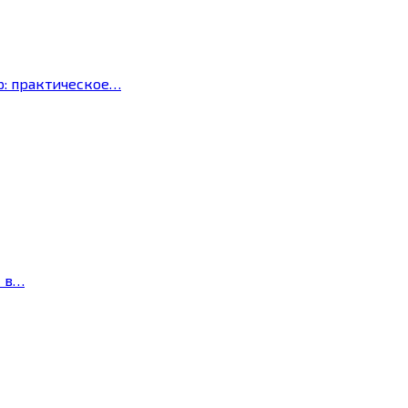
р: практическое…
с в…