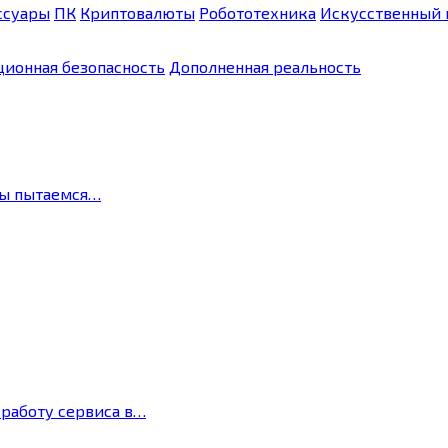
ссуары
ПК
Криптовалюты
Робототехника
Искусственный 
ионная безопасность
Дополненная реальность
мы пытаемся…
 работу сервиса в…