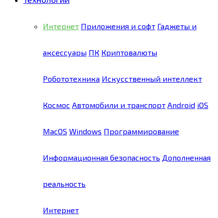
Интернет
Приложения и софт
Гаджеты и
аксессуары
ПК
Криптовалюты
Робототехника
Искусственный интеллект
Космос
Автомобили и транспорт
Android
iOS
MacOS
Windows
Программирование
Информационная безопасность
Дополненная
реальность
Интернет