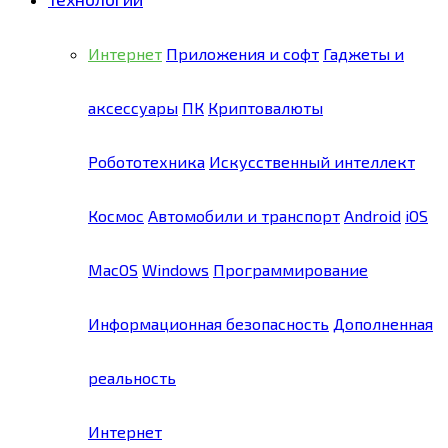
Интернет
Приложения и софт
Гаджеты и
аксессуары
ПК
Криптовалюты
Робототехника
Искусственный интеллект
Космос
Автомобили и транспорт
Android
iOS
MacOS
Windows
Программирование
Информационная безопасность
Дополненная
реальность
Интернет