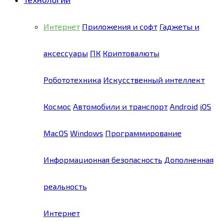
Интернет
Приложения и софт
Гаджеты и
аксессуары
ПК
Криптовалюты
Робототехника
Искусственный интеллект
Космос
Автомобили и транспорт
Android
iOS
MacOS
Windows
Программирование
Информационная безопасность
Дополненная
реальность
Интернет