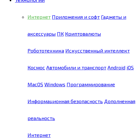
Интернет
Приложения и софт
Гаджеты и
аксессуары
ПК
Криптовалюты
Робототехника
Искусственный интеллект
Космос
Автомобили и транспорт
Android
iOS
MacOS
Windows
Программирование
Информационная безопасность
Дополненная
реальность
Интернет