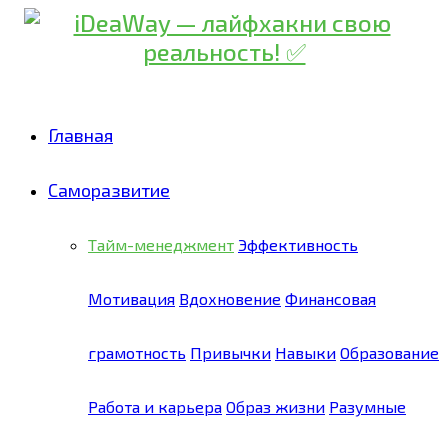
Skip
to
Recipe
Главная
Саморазвитие
Тайм-менеджмент
Эффективность
Мотивация
Вдохновение
Финансовая
грамотность
Привычки
Навыки
Образование
Работа и карьера
Образ жизни
Разумные