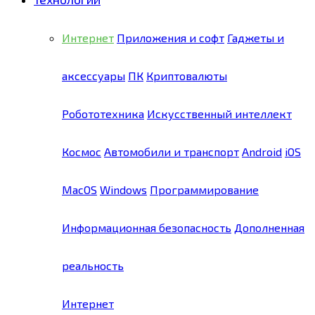
Интернет
Приложения и софт
Гаджеты и
аксессуары
ПК
Криптовалюты
Робототехника
Искусственный интеллект
Космос
Автомобили и транспорт
Android
iOS
MacOS
Windows
Программирование
Информационная безопасность
Дополненная
реальность
Интернет