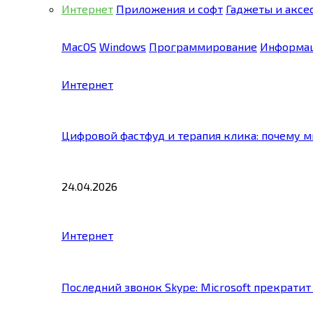
Интернет
Приложения и софт
Гаджеты и аксе
MacOS
Windows
Программирование
Информац
Интернет
Цифровой фастфуд и терапия клика: почему 
24.04.2026
Интернет
Последний звонок Skype: Microsoft прекратит