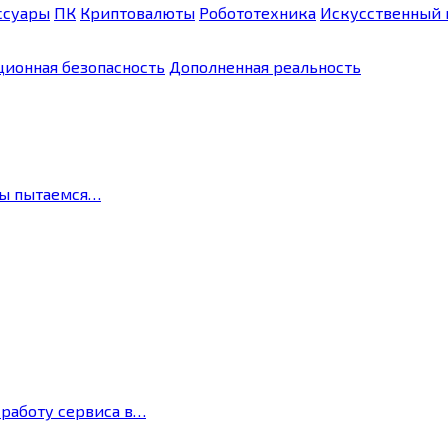
ссуары
ПК
Криптовалюты
Робототехника
Искусственный 
ионная безопасность
Дополненная реальность
мы пытаемся…
 работу сервиса в…