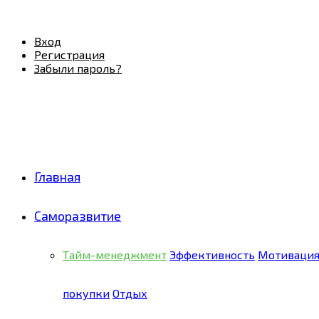
Facebook
Twitter
Pinterest
Youtube
Email
Vk
Rss
Telegram
OK
Вход
Регистрация
Забыли пароль?
Главная
Саморазвитие
Тайм-менеджмент
Эффективность
Мотиваци
покупки
Отдых