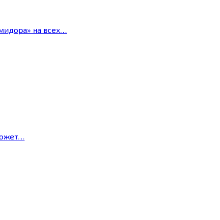
мидора» на всех…
может…