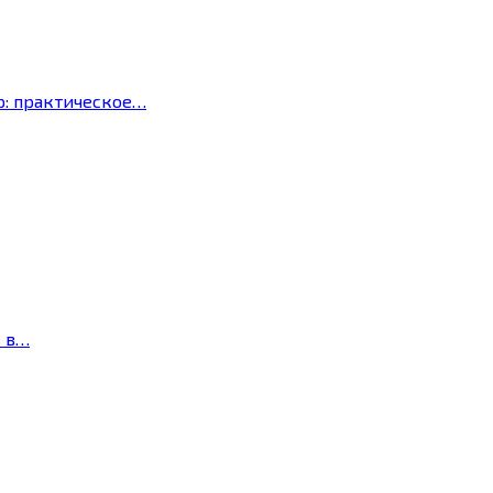
р: практическое…
с в…