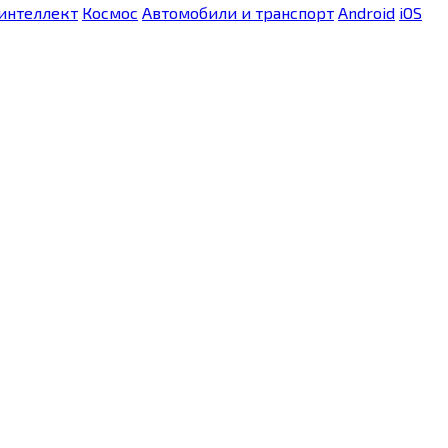
интеллект
Космос
Автомобили и транспорт
Android
iOS