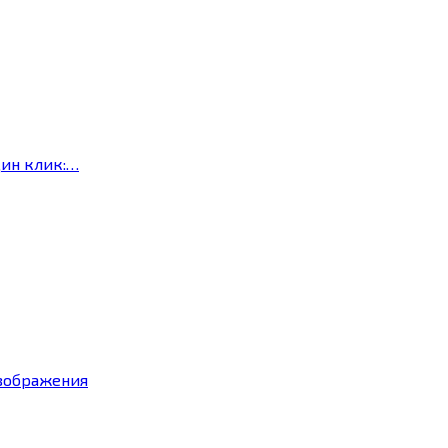
дин клик:…
изображения