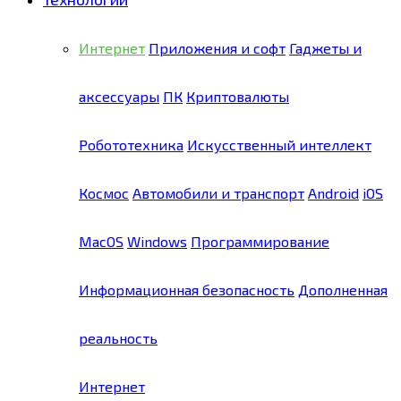
Интернет
Приложения и софт
Гаджеты и
аксессуары
ПК
Криптовалюты
Робототехника
Искусственный интеллект
Космос
Автомобили и транспорт
Android
iOS
MacOS
Windows
Программирование
Информационная безопасность
Дополненная
реальность
Интернет