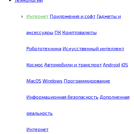
Интернет
Приложения и софт
Гаджеты и
аксессуары
ПК
Криптовалюты
Робототехника
Искусственный интеллект
Космос
Автомобили и транспорт
Android
iOS
MacOS
Windows
Программирование
Информационная безопасность
Дополненная
реальность
Интернет