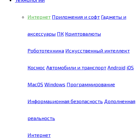
Интернет
Приложения и софт
Гаджеты и
аксессуары
ПК
Криптовалюты
Робототехника
Искусственный интеллект
Космос
Автомобили и транспорт
Android
iOS
MacOS
Windows
Программирование
Информационная безопасность
Дополненная
реальность
Интернет