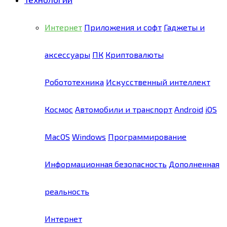
Интернет
Приложения и софт
Гаджеты и
аксессуары
ПК
Криптовалюты
Робототехника
Искусственный интеллект
Космос
Автомобили и транспорт
Android
iOS
MacOS
Windows
Программирование
Информационная безопасность
Дополненная
реальность
Интернет