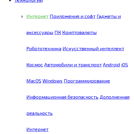
Интернет
Приложения и софт
Гаджеты и
аксессуары
ПК
Криптовалюты
Робототехника
Искусственный интеллект
Космос
Автомобили и транспорт
Android
iOS
MacOS
Windows
Программирование
Информационная безопасность
Дополненная
реальность
Интернет