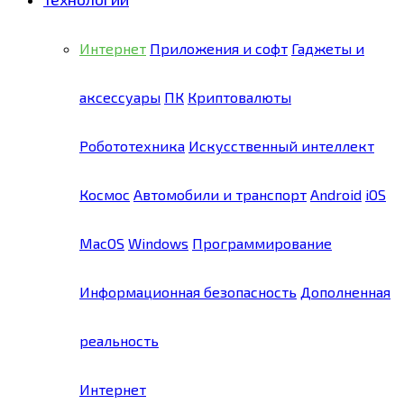
Интернет
Приложения и софт
Гаджеты и
аксессуары
ПК
Криптовалюты
Робототехника
Искусственный интеллект
Космос
Автомобили и транспорт
Android
iOS
MacOS
Windows
Программирование
Информационная безопасность
Дополненная
реальность
Интернет