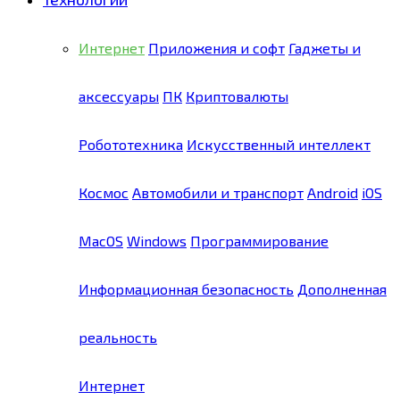
Интернет
Приложения и софт
Гаджеты и
аксессуары
ПК
Криптовалюты
Робототехника
Искусственный интеллект
Космос
Автомобили и транспорт
Android
iOS
MacOS
Windows
Программирование
Информационная безопасность
Дополненная
реальность
Интернет