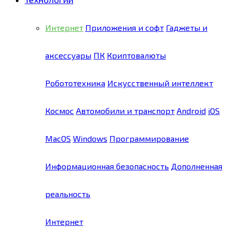
Интернет
Приложения и софт
Гаджеты и
аксессуары
ПК
Криптовалюты
Робототехника
Искусственный интеллект
Космос
Автомобили и транспорт
Android
iOS
MacOS
Windows
Программирование
Информационная безопасность
Дополненная
реальность
Интернет