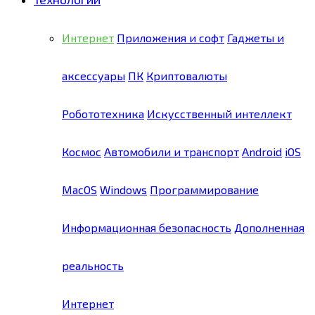
Интернет
Приложения и софт
Гаджеты и
аксессуары
ПК
Криптовалюты
Робототехника
Искусственный интеллект
Космос
Автомобили и транспорт
Android
iOS
MacOS
Windows
Программирование
Информационная безопасность
Дополненная
реальность
Интернет