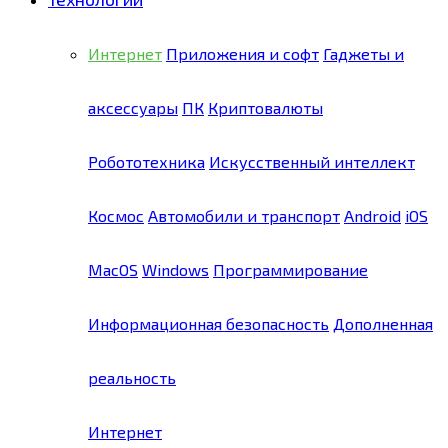
Интернет
Приложения и софт
Гаджеты и
аксессуары
ПК
Криптовалюты
Робототехника
Искусственный интеллект
Космос
Автомобили и транспорт
Android
iOS
MacOS
Windows
Программирование
Информационная безопасность
Дополненная
реальность
Интернет