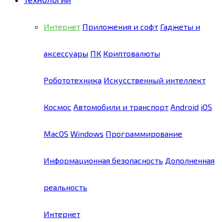
Интернет
Приложения и софт
Гаджеты и
аксессуары
ПК
Криптовалюты
Робототехника
Искусственный интеллект
Космос
Автомобили и транспорт
Android
iOS
MacOS
Windows
Программирование
Информационная безопасность
Дополненная
реальность
Интернет