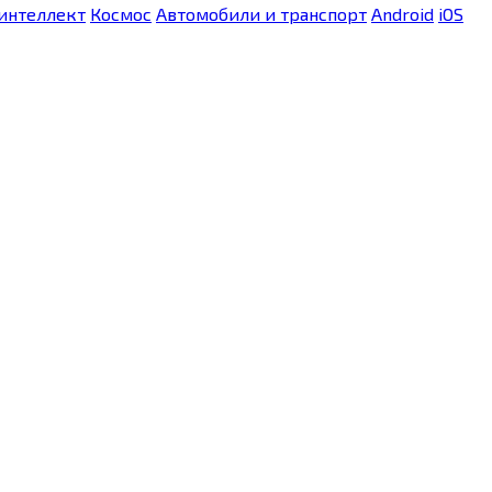
интеллект
Космос
Автомобили и транспорт
Android
iOS