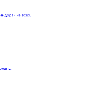
мидора» на всех…
может…