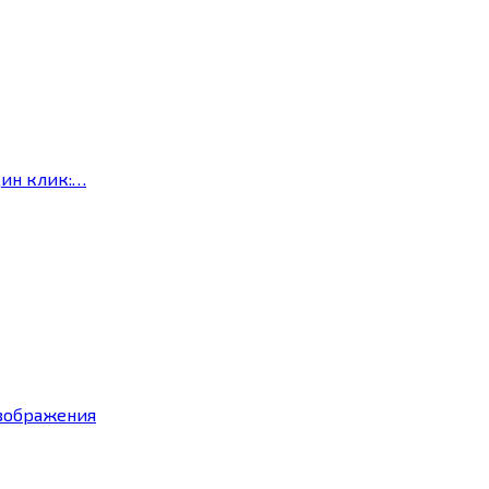
дин клик:…
изображения