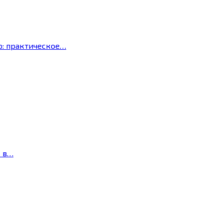
р: практическое…
с в…