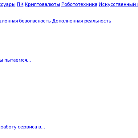
ссуары
ПК
Криптовалюты
Робототехника
Искусственный 
ионная безопасность
Дополненная реальность
мы пытаемся…
 работу сервиса в…