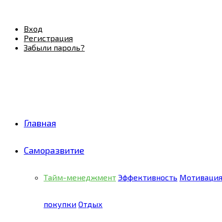
Facebook
Twitter
Pinterest
Youtube
Email
Vk
Rss
Telegram
OK
Вход
Регистрация
Забыли пароль?
Главная
Саморазвитие
Тайм-менеджмент
Эффективность
Мотиваци
покупки
Отдых