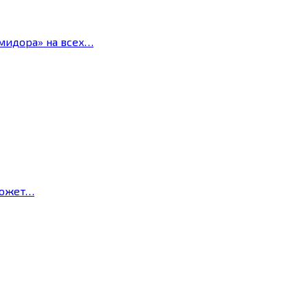
мидора» на всех…
может…