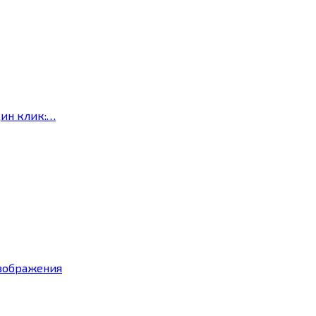
дин клик:…
изображения