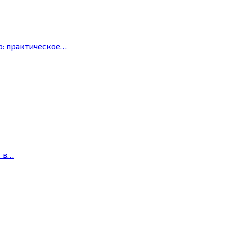
р: практическое…
с в…