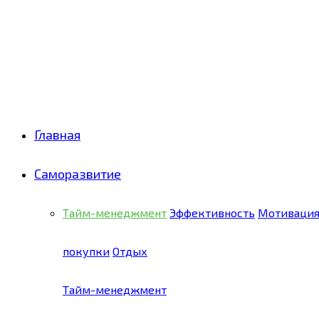
Facebook
Twitter
Pinterest
Youtube
Email
Vk
Rss
Telegram
OK
Главная
Саморазвитие
Тайм-менеджмент
Эффективность
Мотиваци
покупки
Отдых
Тайм-менеджмент