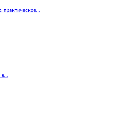
р: практическое…
с в…