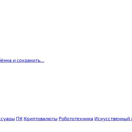
бёнка и сохранить…
ссуары
ПК
Криптовалюты
Робототехника
Искусственный 