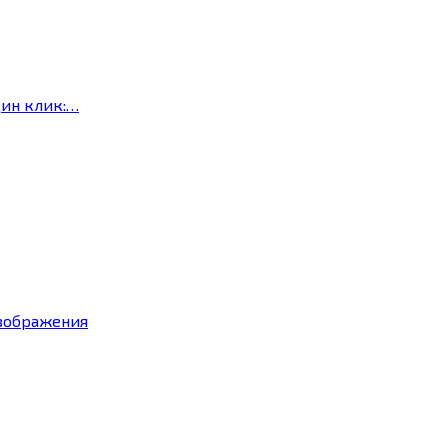
дин клик:…
изображения