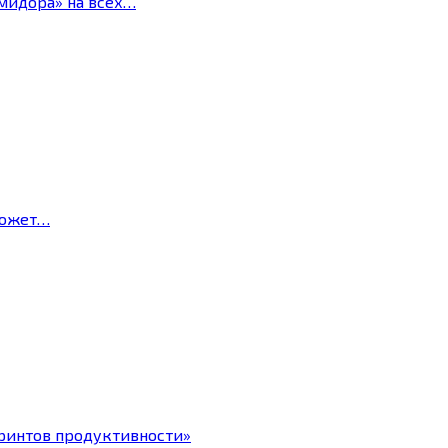
мидора» на всех…
может…
ринтов продуктивности»